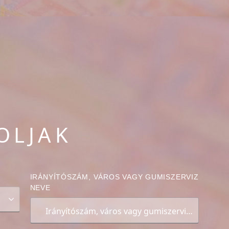
OLJAK
IRÁNYÍTÓSZÁM, VÁROS VAGY GUMISZERVIZ
NEVE
Irányítószám, város vagy gumiszerviz neve