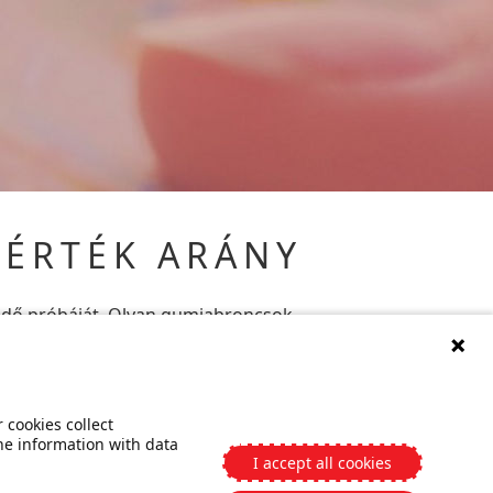
-ÉRTÉK ARÁNY
z idő próbáját. Olyan gumiabroncsok
ksége van ahhoz, hogy minden
se az ajánlott kereskedőket. Ezeket
 cookies collect
he information with data
I accept all cookies