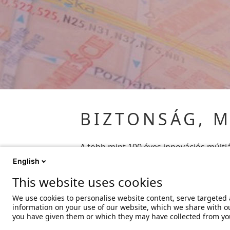
BIZTONSÁG, M
A több mint 100 éves innovációs múltjá
választékával, amelyek biztonságot, 
English
pillanatban átélje az izgalmakat. A ve
This website uses cookies
auditáltuk, és megfelelnek szigorú mi
We use cookies to personalise website content, serve targeted a
information on your use of our website, which we share with ou
you have given them or which they may have collected from your