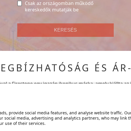
Csak az országomban működő
kereskedők mutatják be
KERESÉS
EGBÍZHATÓSÁG ÉS ÁR
val a Firestone egy igazán ikonikus márka, amely kiállta a
megbízhatóságot és ár-érték arányt nyújtanak, amelyre szü
rsenyképes árak és a minőségi szolgáltatás érdekében keres
nőségi előírásainknak.
ds, provide social media features, and analyse website traffic. Our
r social media, advertising and analytics partners, who may link t
 use of their services.